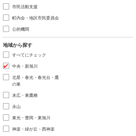
市民活動支援
町内会・地区市民委員会
公的機関
地域から探す
すべてにチェック
中央・新旭川
北星・春光・春光台・鷹
の巣
末広・東鷹栖
永山
東光・豊岡・東旭川
神楽・緑が丘・西神楽