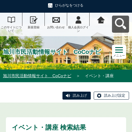
ひらがなをつける
このサイトにつ
新規登録
お問い合わせ
個人会員ログイ
旭川市民活動情
いて
ン
報サイト CoCo
ナビへ戻る
旭川市民活動情報サイト CoCoナビ
メニュー
旭川市民活動情報サイト CoCoナビ
＞
イベント・講座
読み上げ
読み上げ設定
イベント・講座 検索結果