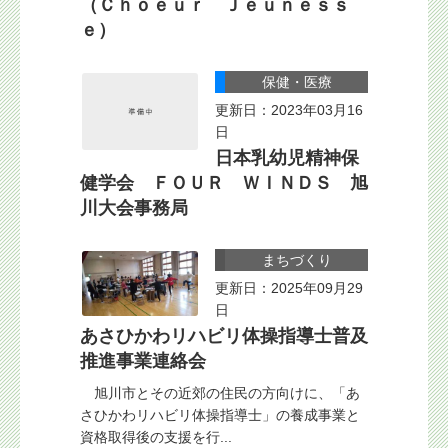
（Ｃｈｏｅｕｒ Ｊｅｕｎｅｓｓ
ｅ）
保健・医療
更新日：2023年03月16
日
日本乳幼児精神保
健学会 ＦＯＵＲ ＷＩＮＤＳ 旭
川大会事務局
まちづくり
更新日：2025年09月29
日
あさひかわリハビリ体操指導士普及
推進事業連絡会
旭川市とその近郊の住民の方向けに、「あ
さひかわリハビリ体操指導士」の養成事業と
資格取得後の支援を行...