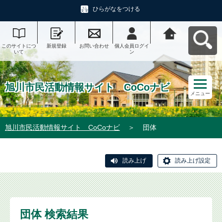
ひらがなをつける
このサイトにつ
新規登録
お問い合わせ
個人会員ログイ
旭川市民活動情
いて
ン
報サイト CoCo
ナビへ戻る
旭川市民活動情報サイト CoCoナビ
メニュー
旭川市民活動情報サイト CoCoナビ
＞
団体
読み上げ
読み上げ設定
団体 検索結果