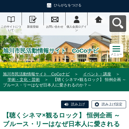
ひらがなをつける
このサイトにつ
新規登録
お問い合わせ
個人会員ログイ
旭川市民活動情
いて
ン
報サイト CoCo
ナビへ戻る
旭川市民活動情報サイト CoCoナビ
メニュー
旭川市民活動情報サイト CoCoナビ
＞
イベント・講座
＞
学術・文化・芸術
＞
【聴くシネマ×観るロック】 恒例企画 ～
ブルース・リーはなぜ日本人に愛されるのか？～
読み上げ
読み上げ設定
【聴くシネマ×観るロック】 恒例企画 ～
ブルース・リーはなぜ日本人に愛される