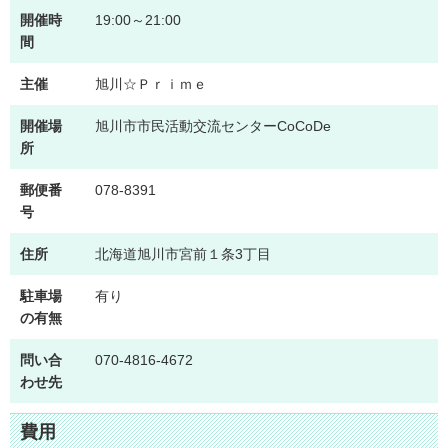
開催時
19:00～21:00
間
主催
旭川☆Ｐｒｉｍｅ
開催場
旭川市市民活動交流センターCoCoDe
所
郵便番
078-8391
号
住所
北海道旭川市宮前１条3丁目
駐車場
有り
の有無
問い合
070-4816-4672
わせ先
費用