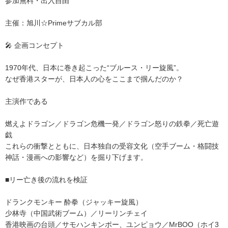
参加無料・出入自由
主催：旭川☆Primeサブカル部
🎤 企画コンセプト
1970年代、日本に巻き起こった“ブルース・リー旋風”。
なぜ香港スターが、日本人の心をここまで掴んだのか？
主演作である
燃えよドラゴン／ドラゴン危機一発／ドラゴン怒りの鉄拳／死亡遊
戯
これらの衝撃とともに、日本独自の受容文化（空手ブーム・格闘技
神話・漫画への影響など）を掘り下げます。
■リー亡き後の流れを検証
ドランクモンキー 酔拳（ジャッキー旋風）
少林寺（中国武術ブーム）／リーリンチェイ
香港映画の台頭／サモハンキンポー、ユンピョウ／MrBOO（ホイ3