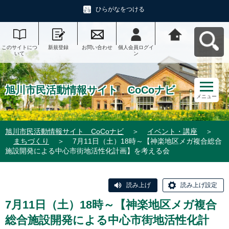
ひらがなをつける
このサイトにつ
新規登録
お問い合わせ
個人会員ログイ
旭川市民活動情
いて
ン
報サイト CoCo
ナビへ戻る
旭川市民活動情報サイト CoCoナビ
メニュー
旭川市民活動情報サイト CoCoナビ
＞
イベント・講座
＞
まちづくり
＞
7月11日（土）18時～【神楽地区メガ複合総合
施設開発による中心市街地活性化計画】を考える会
読み上げ
読み上げ設定
7月11日（土）18時～【神楽地区メガ複合
総合施設開発による中心市街地活性化計