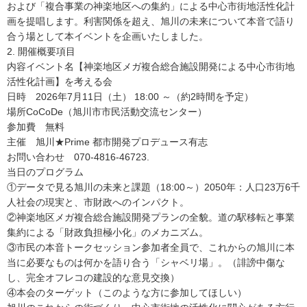
および「複合事業の神楽地区への集約」による中心市街地活性化計
画を提唱します。利害関係を超え、旭川の未来について本音で語り
合う場として本イベントを企画いたしました。
2. 開催概要項目
内容イベント名【神楽地区メガ複合総合施設開発による中心市街地
活性化計画】を考える会
日時 2026年7月11日（土） 18:00 ～（約2時間を予定）
場所CoCoDe（旭川市市民活動交流センター）
参加費 無料
主催 旭川★Prime 都市開発プロデュース有志
お問い合わせ 070-4816-46723.
当日のプログラム
①データで見る旭川の未来と課題（18:00～）2050年：人口23万6千
人社会の現実と、市財政へのインパクト。
②神楽地区メガ複合総合施設開発プランの全貌。道の駅移転と事業
集約による「財政負担極小化」のメカニズム。
③市民の本音トークセッション参加者全員で、これからの旭川に本
当に必要なものは何かを語り合う「シャベリ場」。（誹謗中傷な
し、完全オフレコの建設的な意見交換）
④本会のターゲット（このような方に参加してほしい）