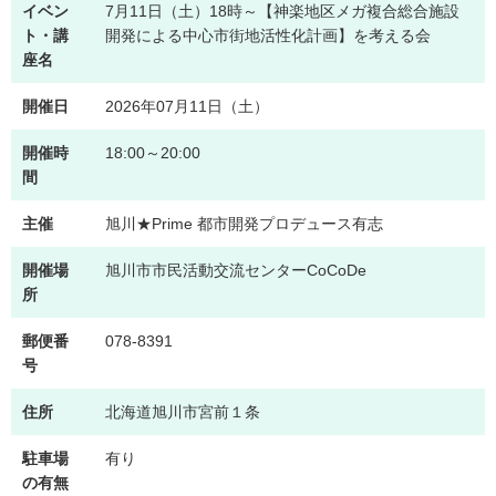
イベン
7月11日（土）18時～【神楽地区メガ複合総合施設
ト・講
開発による中心市街地活性化計画】を考える会
座名
開催日
2026年07月11日（土）
開催時
18:00～20:00
間
主催
旭川★Prime 都市開発プロデュース有志
開催場
旭川市市民活動交流センターCoCoDe
所
郵便番
078-8391
号
住所
北海道旭川市宮前１条
駐車場
有り
の有無