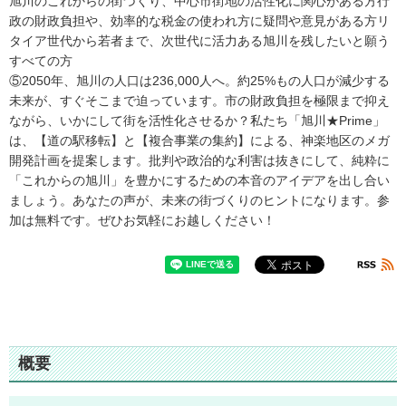
旭川のこれからの街づくり、中心市街地の活性化に関心がある方行
政の財政負担や、効率的な税金の使われ方に疑問や意見がある方リ
タイア世代から若者まで、次世代に活力ある旭川を残したいと願う
すべての方
⑤2050年、旭川の人口は236,000人へ。約25%もの人口が減少する
未来が、すぐそこまで迫っています。市の財政負担を極限まで抑え
ながら、いかにして街を活性化させるか？私たち「旭川★Prime」
は、【道の駅移転】と【複合事業の集約】による、神楽地区のメガ
開発計画を提案します。批判や政治的な利害は抜きにして、純粋に
「これからの旭川」を豊かにするための本音のアイデアを出し合い
ましょう。あなたの声が、未来の街づくりのヒントになります。参
加は無料です。ぜひお気軽にお越しください！
概要