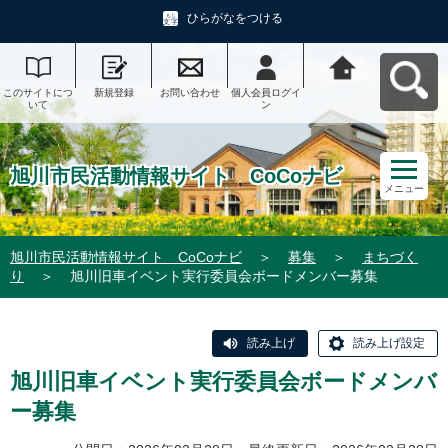
ひらがなをつける
このサイトにつ
新規登録
お問い合わせ
個人会員ログイ
旭川市民活動情
いて
ン
報サイト CoCo
ナビへ戻る
旭川市民活動情報サイト CoCoナビ
メニュー
旭川市民活動情報サイト CoCoナビ
＞
募集
＞
まちづく
り
＞
旭川旧車イベント実行委員会ボードメンバー募集
読み上げ
読み上げ設定
旭川旧車イベント実行委員会ボードメンバ
ー募集