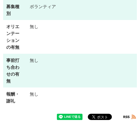
募集種
ボランティア
別
オリエ
無し
ンテー
ション
の有無
事前打
無し
ち合わ
せの有
無
報酬・
無し
謝礼