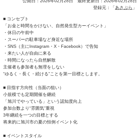
公開日：2026年02月28日 最終更新日：2026年02月28日
登録元：「
あさぷら
」
■ コンセプト
「お金と時間をかけない、自然発生型カーイベント」
・休日の午前中
・スーパーの駐車場など身近な場所
・SNS（主にInstagram・X・Facebook）で告知
・来たい人が自由に来る
・時間になったら自然解散
主催者も参加者も無理をしない
“ゆるく・長く・続ける”ことを第一目標とします。
■ 目指す方向性（当面の狙い）
小規模でも定期開催を継続
「旭川でやっている」という認知度向上
参加台数より“雰囲気”重視
3年継続を一つの目標とする
将来的に旭川市の夏の恒例イベント化
■ イベントスタイル