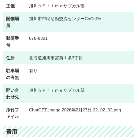
主催
旭川☆Ｐｒｉｍｅサブカル部
開催場
旭川市市民活動交流センターCoCoDe
所
郵便番
078-8391
号
住所
北海道旭川市宮前１条3丁目
駐車場
有り
の有無
問い合
旭川☆Ｐｒｉｍｅサブカル部
わせ先
添付フ
ChatGPT Image 2026年2月27日 22_02_32.png
ァイル
費用