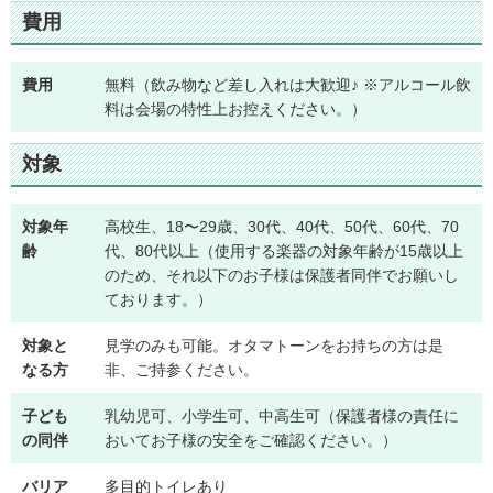
費用
費用
無料（飲み物など差し入れは大歓迎♪ ※アルコール飲
料は会場の特性上お控えください。）
対象
対象年
高校生、18〜29歳、30代、40代、50代、60代、70
齢
代、80代以上（使用する楽器の対象年齢が15歳以上
のため、それ以下のお子様は保護者同伴でお願いし
ております。）
対象と
見学のみも可能。オタマトーンをお持ちの方は是
なる方
非、ご持参ください。
子ども
乳幼児可、小学生可、中高生可（保護者様の責任に
の同伴
おいてお子様の安全をご確認ください。）
バリア
多目的トイレあり