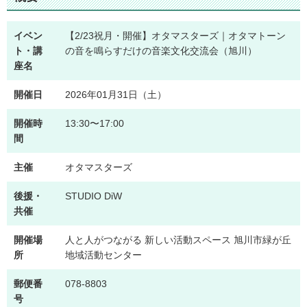
イベン
【2/23祝月・開催】オタマスターズ｜オタマトーン
ト・講
の音を鳴らすだけの音楽文化交流会（旭川）
座名
開催日
2026年01月31日（土）
開催時
13:30〜17:00
間
主催
オタマスターズ
後援・
STUDIO DiW
共催
開催場
人と人がつながる 新しい活動スペース 旭川市緑が丘
所
地域活動センター
郵便番
078-8803
号