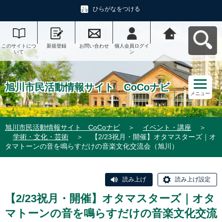
ひらがなをつける
このサイトにつ
新規登録
お問い合わせ
個人会員ログイ
旭川市民活動情
いて
ン
報サイト CoCo
ナビへ戻る
旭川市民活動情報サイト CoCoナビ
メニュー
旭川市民活動情報サイト CoCoナビ
＞
イベント・講座
＞
学術・文化・芸術
＞
【2/23祝月・開催】オタマスターズ｜オ
タマトーンの音を鳴らすだけの音楽文化交流会（旭川）
読み上げ
読み上げ設定
【2/23祝月・開催】オタマスターズ｜オタ
マトーンの音を鳴らすだけの音楽文化交流