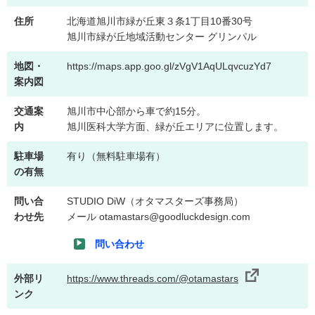
住所
北海道旭川市緑が丘東３条1丁目10番30号
旭川市緑が丘地域活動センター グリンパル
地図・
https://maps.app.goo.gl/zVgV1AqULqvcuzYd7
案内図
交通案
旭川市中心部から車で約15分。
内
旭川医科大学方面、緑が丘エリアに位置します。
駐車場
有り（無料駐車場有）
の有無
問い合
STUDIO DiW（オタマスターズ事務局）
わせ先
メール otamastars@goodluckdesign.com
問い合わせ
外部リ
https://www.threads.com/@otamastars
ンク