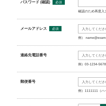
パスワード (確認)
必須
（禁止事項）
第6条 会員は次の各号に該当し、又はその恐れのあ
確認のため再度入
(1)公序良俗に反する行為
(2)法令に反する行為
(3)他の会員又は第三者の著作権を侵害する行為
メールアドレス
必須
(4)他の会員又は第三者を誹謗、中傷する行為
(5)他の会員又は第三者に不利益を与える行為
例） name@examp
(6)選挙運動、政治活動、宗教活動、営利活動、若
(7)本サイトの管理及び運営を妨害する行為
(8)その他、市及びセンター管理者が不適当と判断
連絡先電話番号
（著作権等）
例）03-1234-
第7条 会員は、事前に市及びセンター管理者又は著作
定める私的使用の範囲内でのみ利用するものとしま
郵便番号
（登録の抹消）
第8条 市及びセンター管理者は、会員が次の各号に
例）1111111
(1)会員ＩＤ又はパスワードを不正使用した場合
(2)不正な登録又は行為があった場合
(3)会員が複数の登録承認を受けている場合