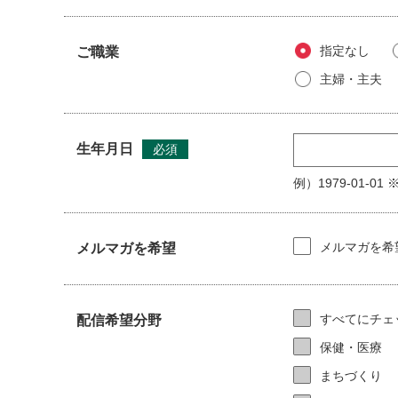
（市及びセンター管理者の免責）
第13条 市及びセンター管理者は、理由のいかんを
いものとします。
指定なし
ご職業
2 市及びセンター管理者は、会員が本サイトの利用
主婦・主夫
3 市及びセンター管理者は、本サイトの情報等に起
4 会員は、本サイトを通じて提供される情報に関し
に損害を与えないものとします。
生年月日
必須
（所轄裁判所）
例）1979-01-
第14条 本サイトの利用に関して、市と会員との間
（規約内容の変更）
第15条 市は、合法的かつ一般的良識から逸脱しな
メルマガを希
メルマガを希望
は変更後の利用規約に同意したものとみなします。
附 則
1 この規約は平成20年12月１日から実施します。
すべてにチェ
配信希望分野
2 この規約の実施前において行われる会員の登録等
保健・医療
3 この規約は平成22年６月29日から実施します。
まちづくり