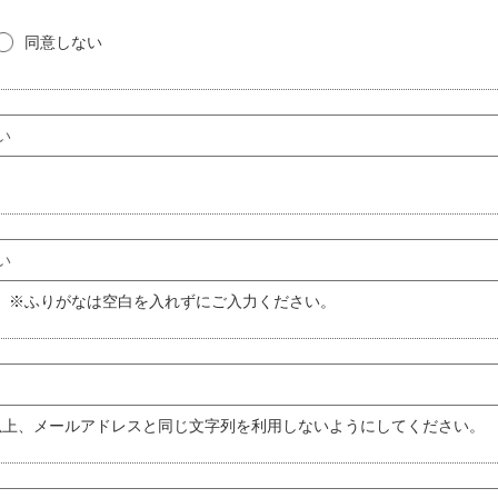
の承認を受け、ＩＤ及びパスワードを付与された団体とします。個人に
同意しない
ことを不適当と市及びセンター管理者が判断した場合、承認を行わない
のとし、複数件の登録があった場合、市及びセンター管理者の判断によ
理は、会員が責任を負うものとします。
、売買等の行為は一切できません。
スワードの使用上の過失及び第三者の利用に伴う損害について一切の責
 ※ふりがなは空白を入れずにご入力ください。
るものとし、個人が特定できる情報については、市及びセンター管理者
に関して、いかなる虚偽の申告も認めないものとします。
の登録情報に変更が生じた場合、会員は速やかに変更の手続をとるもの
の場合においてのみ使用します。
内文を送付する場合
以上、メールアドレスと同じ文字列を利用しないようにしてください。
関する業務の推進において必要な場合