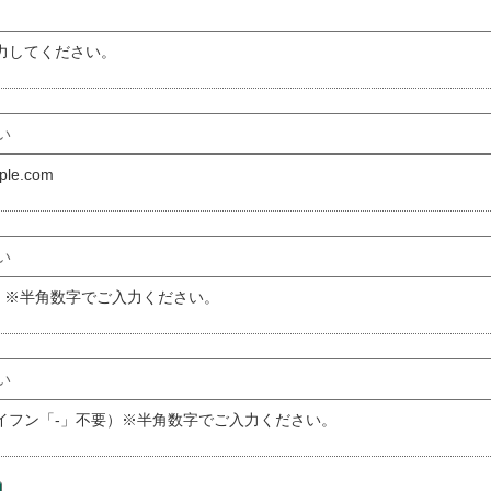
る行為は禁止とします。
力してください。
le.com
しくはこれに類似される行為
する行為
5678 ※半角数字でご入力ください。
権者の特段の許諾がある場合を除き、原則として、本サイトを通じて提
す。
該当する場合、会員の承諾の有無にかかわらず、登録を抹消することが
（ハイフン「-」不要）※半角数字でご入力ください。