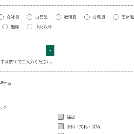
問わず、本サイトの提供が遅延し、 中断又は停止したことに起因して会
会社員
自営業
教職員
公務員
団体職
を通じて得た情報等の正確性、特定の目的への適合性等について一切の
無職
上記以外
因して生じた損害に対して一切の責任を負わないものとします。
、会員と他の会員又は第三者と紛争が生じた場合は、自己の費用と責任
01 ※半角数字でご入力ください。
に訴訟の必要性が生じた場合は、旭川地方裁判所を第一審の専属所轄裁判
い範囲で、本規約の内容の一部を会員への通告なしに変更することがで
望する
ック
の手続に必要な準備行為については、この規約に規定する例によります
福祉
学術・文化・芸術