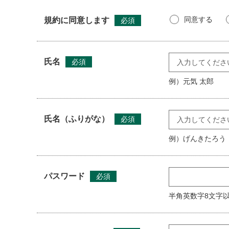
サイト団体登録申請書」を提出し本サイトへの登録
完了した方とします。
同意する
規約に同意します
必須
2 虚偽の申込み等の理由により会員として承認する
を行う場合があります。
3 会員登録は、１団体１回、１人１回のみできるも
氏名
必須
（会員ＩＤ及びパスワードの管理）
例）元気 太郎
第4条 本サイトに登録したＩＤ及びパスワードの管
2 本サイトのＩＤ及びパスワードの譲渡、名義変更
3 市及びセンター管理者は、本サイトのＩＤ及びパ
氏名（ふりがな）
必須
（登録情報）
例）げんきたろう
第5条 登録情報は、市及びセンター管理者が所有す
き、一切外部への提供は行わないこととします。
2 登録の際に会員の申告する登録情報の全ての項目
3 住所、電話番号、メールアドレスその他サービス
パスワード
必須
4 登録情報は、本サイトの管理及び運営のほか、次
(1) 市及びセンター管理者から市民活動に関する案
半角英数字8文字
(2) 緊急時に連絡を行う必要がある場合
(3) その他、市及びセンター管理者の市民活動に