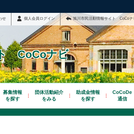
わせ
個人会員ログイン
旭川市民活動情報サイト CoCo
 CoCoナビ
募集情報
団体活動紹介
助成金情報
CoCoDe
を探す
をみる
を探す
通信