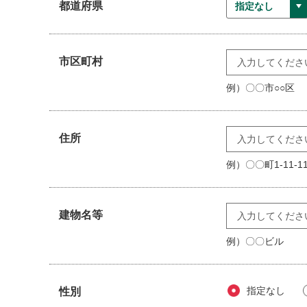
都道府県
(4)その他、本規約のいずれかに違反した場合
2 会員は登録を抹消された場合、当該会員が本サイ
（退会）
市区町村
第9条 退会する場合、所定の手続に従い市及びセン
例）〇〇市○○区
（サービスの中断、停止）
第10条 市は、次の各号のいずれかに該当する場合
(1)本サイトの定期保守、更新又は緊急に停止する
住所
(2)火災、停電、天災等の不可抗力によりサービス
(3)インターネットを通じた不正な侵入によりサー
例）〇〇町1-11-1
(4)その他、不測の事態により市がサービスの提供
2 前項各号に掲げた事態に伴い、会員に不利益及び
（サービス内容の変更等）
建物名等
第11条 市は、会員の承認を受けることなく、サー
例）〇〇ビル
2 前項の事態に伴い、会員に不利益及び損害が発生
（本サイトの停止）
第12条 市は、一定の予告期間をもって本サイトの
指定なし
性別