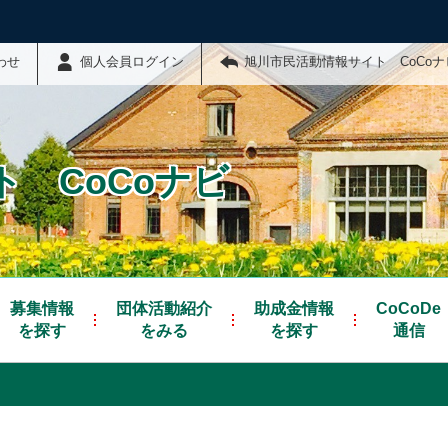
わせ
個人会員ログイン
旭川市民活動情報サイト CoCo
 CoCoナビ
募集情報
団体活動紹介
助成金情報
CoCoDe
を探す
をみる
を探す
通信