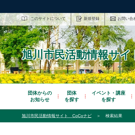
サイト内検索
このサイトについて
新規登録
お問い合
旭川市民活動情報サイト
団体からの
団体
イベント・講座
お知らせ
を探す
を探す
旭川市民活動情報サイト CoCoナビ
＞
検索結果