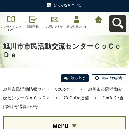
ひらがなをつける
このサイトにつ
新規登録
お問い合わせ
個人会員ログイ
旭川市民活動情
いて
ン
報サイト CoCo
ナビへ戻る
旭川市市民活動交流センターＣｏＣｏ
Ｄｅ
読み上げ
読み上げ設定
旭川市民活動情報サイト CoCoナビ
＞
旭川市市民活動交
流センターＣｏＣｏＤｅ
＞
CoCoDe通信
＞
CoCoDe通
信9月号通算170号
Menu