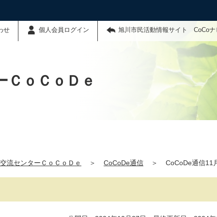
わせ
個人会員ログイン
旭川市民活動情報サイト CoCo
ーＣｏＣｏＤｅ
交流センターＣｏＣｏＤｅ
＞
CoCoDe通信
＞
CoCoDe通信1