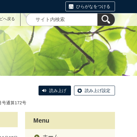
ひらがなをつける
ナビへ戻る
読み上げ
読み上げ設定
1月号通算172号
Menu
ホーム