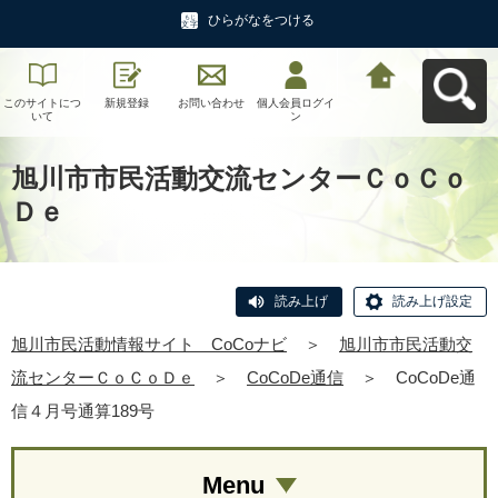
ひらがなをつける
このサイトにつ
新規登録
お問い合わせ
個人会員ログイ
旭川市民活動情
いて
ン
報サイト CoCo
ナビへ戻る
旭川市市民活動交流センターＣｏＣｏ
Ｄｅ
読み上げ
読み上げ設定
旭川市民活動情報サイト CoCoナビ
＞
旭川市市民活動交
流センターＣｏＣｏＤｅ
＞
CoCoDe通信
＞
CoCoDe通
信４月号通算189号
Menu