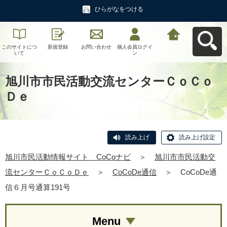
ひらがなをつける
このサイトにつ
新規登録
お問い合わせ
個人会員ログイ
旭川市民活動情
いて
ン
報サイト CoCo
ナビへ戻る
旭川市市民活動交流センターＣｏＣｏ
Ｄｅ
読み上げ
読み上げ設定
旭川市民活動情報サイト CoCoナビ
＞
旭川市市民活動交
流センターＣｏＣｏＤｅ
＞
CoCoDe通信
＞
CoCoDe通
信６月号通算191号
Menu