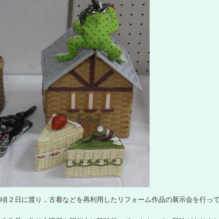
旬
頃
２
日
に
渡
り
，
古
着
な
ど
を
再
利
用
し
た
リ
フ
ォ
ー
ム
作
品
の
展
示
会
を
行
っ