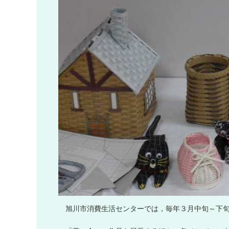
旭
川
市
消
費
生
活
セ
ン
タ
ー
で
は
，
毎
年
３
月
中
旬
～
下