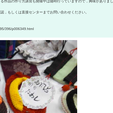
よ
る
作
品
の
作
り
方
講
習
も
開
催
中
は
随
時
行
っ
て
い
ま
す
の
で
，
興
味
が
あ
り
ま
確
認
，
も
し
く
は
直
接
セ
ン
タ
ー
ま
で
お
問
い
合
わ
せ
く
だ
さ
い
。
9
5
/
3
9
6
/
p
0
0
6
3
4
9
.
h
t
m
l