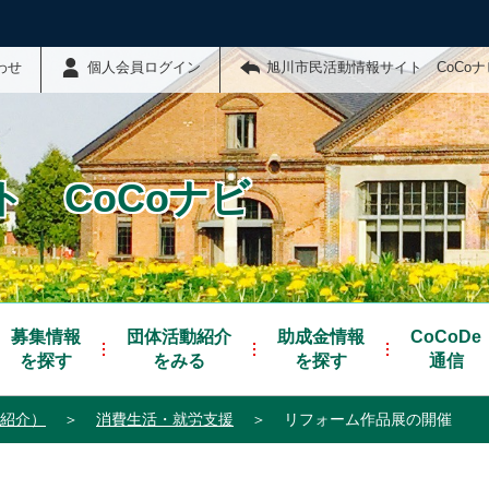
わせ
個人会員ログイン
旭川市民活動情報サイト CoCo
 CoCoナビ
募集情報
団体活動紹介
助成金情報
CoCoDe
を探す
をみる
を探す
通信
紹介）
＞
消費生活・就労支援
＞
リフォーム作品展の開催