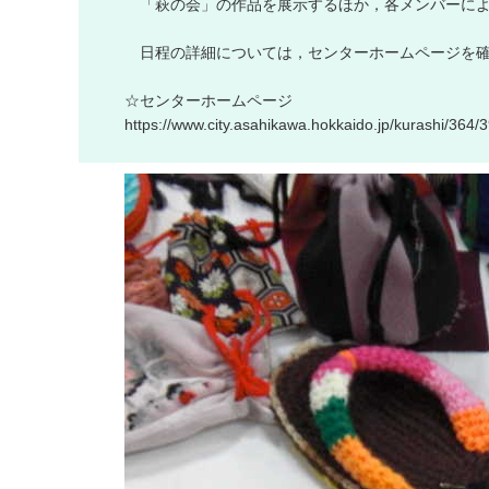
「
萩
の
会
」
の
作
品
を
展
示
す
る
ほ
か
，
各
メ
ン
バ
ー
に
日
程
の
詳
細
に
つ
い
て
は
，
セ
ン
タ
ー
ホ
ー
ム
ペ
ー
ジ
を
☆
セ
ン
タ
ー
ホ
ー
ム
ペ
ー
ジ
h
t
t
p
s
:
/
/
w
w
w
.
c
i
t
y
.
a
s
a
h
i
k
a
w
a
.
h
o
k
k
a
i
d
o
.
j
p
/
k
u
r
a
s
h
i
/
3
6
4
/
3