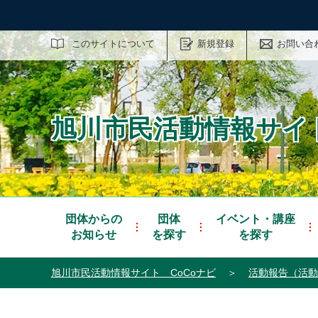
サイト内検索
このサイトについて
新規登録
お問い合
旭川市民活動情報サイト
団体からの
団体
イベント・講座
お知らせ
を探す
を探す
旭川市民活動情報サイト CoCoナビ
＞
活動報告（活動