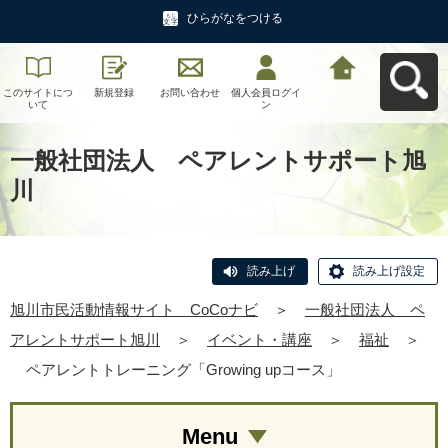
ひらがなをつける
このサイトにつ
新規登録
お問い合わせ
個人会員ログイ
旭川市民活動情
いて
ン
報サイト CoCo
ナビへ戻る
一般社団法人 ペアレントサポート旭
川
読み上げ
読み上げ設定
旭川市民活動情報サイト CoCoナビ
＞
一般社団法人 ペ
アレントサポート旭川
＞
イベント・講座
＞
福祉
＞
ペアレントトレーニング「Growing upコース」
Menu