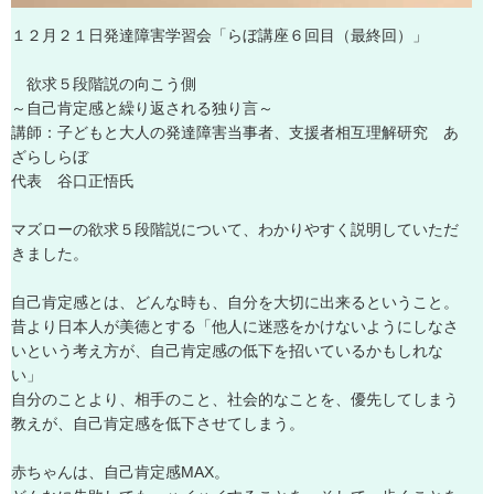
１
２
月
２
１
日
発
達
障
害
学
習
会
「
ら
ぼ
講
座
６
回
目
（
最
終
回
）
」
欲
求
５
段
階
説
の
向
こ
う
側
～
自
己
肯
定
感
と
繰
り
返
さ
れ
る
独
り
言
～
講
師
：
子
ど
も
と
大
人
の
発
達
障
害
当
事
者
、
支
援
者
相
互
理
解
研
究
あ
ざ
ら
し
ら
ぼ
代
表
谷
口
正
悟
氏
マ
ズ
ロ
ー
の
欲
求
５
段
階
説
に
つ
い
て
、
わ
か
り
や
す
く
説
明
し
て
い
た
だ
き
ま
し
た
。
自
己
肯
定
感
と
は
、
ど
ん
な
時
も
、
自
分
を
大
切
に
出
来
る
と
い
う
こ
と
。
昔
よ
り
日
本
人
が
美
徳
と
す
る
「
他
人
に
迷
惑
を
か
け
な
い
よ
う
に
し
な
さ
い
と
い
う
考
え
方
が
、
自
己
肯
定
感
の
低
下
を
招
い
て
い
る
か
も
し
れ
な
い
」
自
分
の
こ
と
よ
り
、
相
手
の
こ
と
、
社
会
的
な
こ
と
を
、
優
先
し
て
し
ま
う
教
え
が
、
自
己
肯
定
感
を
低
下
さ
せ
て
し
ま
う
。
赤
ち
ゃ
ん
は
、
自
己
肯
定
感
M
A
X
。