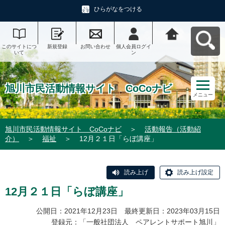
ひらがなをつける
このサイトにつ
新規登録
お問い合わせ
個人会員ログイ
旭川市民活動情
いて
ン
報サイト CoCo
ナビへ戻る
旭川市民活動情報サイト CoCoナビ
メニュー
旭川市民活動情報サイト CoCoナビ
＞
活動報告（活動紹
介）
＞
福祉
＞
12月２１日「らぼ講座」
読み上げ
読み上げ設定
12月２１日「らぼ講座」
公開日：2021年12月23日 最終更新日：2023年03月15日
登録元：「
一般社団法人 ペアレントサポート旭川
」