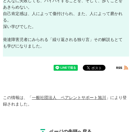
ど
ん
な
に
失
敗
し
て
も
、
ハ
イ
ハ
イ
す
る
こ
と
を
、
そ
し
て
、
歩
く
こ
と
を
あ
き
ら
め
な
い
。
自
己
肯
定
感
は
、
人
に
よ
っ
て
傷
付
け
ら
れ
、
ま
た
、
人
に
よ
っ
て
磨
か
れ
る
。
深
い
学
び
で
し
た
。
発
達
障
害
児
者
に
み
ら
れ
る
「
繰
り
返
さ
れ
る
独
り
言
」
そ
の
解
説
も
と
て
も
学
び
に
な
り
ま
し
た
。
この情報は、「
一般社団法人 ペアレントサポート旭川
」により登
録されました。
ページの先頭へ戻る