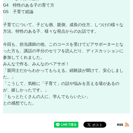
G
4
特
性
の
あ
る
子
の
育
て
方
G
5
子
育
て
総
論
子
育
て
に
つ
い
て
、
子
ど
も
側
、
親
側
、
成
長
の
仕
方
、
し
つ
け
の
様
々
な
方
法
、
特
性
の
あ
る
子
、
様
々
な
視
点
か
ら
の
お
話
で
す
。
今
回
も
、
担
当
講
師
の
他
、
こ
の
コ
ー
ス
を
受
け
て
ピ
ア
サ
ポ
ー
タ
ー
と
な
っ
た
方
も
、
講
話
の
半
分
の
セ
リ
フ
を
読
ん
だ
り
、
デ
ィ
ス
カ
ッ
シ
ョ
ン
に
参
加
し
て
く
れ
ま
し
た
。
み
ん
な
で
作
る
、
み
ん
な
の
ペ
ア
サ
ポ
！
「
親
同
士
だ
か
ら
わ
か
っ
て
も
ら
え
る
。
経
験
談
が
聞
け
て
、
安
心
し
ま
し
た
。
」
「
こ
う
し
て
、
気
軽
に
「
子
育
て
」
の
話
や
悩
み
を
言
え
る
場
が
あ
る
の
が
、
嬉
し
か
っ
た
で
す
。
」
「
も
っ
と
た
く
さ
ん
の
人
に
、
学
ん
で
も
ら
い
た
い
」
と
の
感
想
で
し
た
。