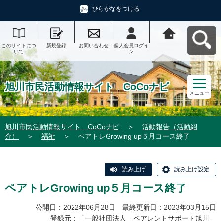
ひらがなをつける
このサイトにつ
新規登録
お問い合わせ
個人会員ログイ
旭川市民活動情
いて
ン
報サイト CoCo
ナビへ戻る
旭川市民活動情報サイト CoCoナビ
メニュー
旭川市民活動情報サイト CoCoナビ
＞
活動報告（活動紹
介）
＞
福祉
＞
ペアトレGrowing up５月コース終了
読み上げ
読み上げ設定
ペアトレGrowing up５月コース終了
公開日：2022年06月28日 最終更新日：2023年03月15日
登録元：「
一般社団法人 ペアレントサポート旭川
」