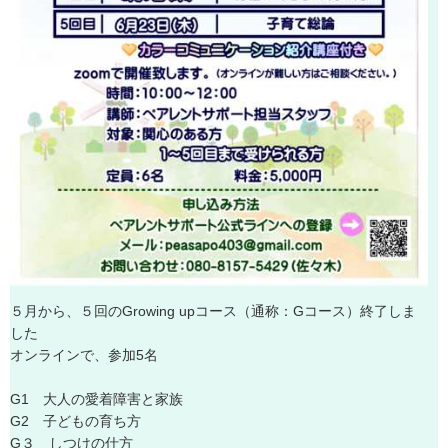
５
月
か
ら
、
５
回
の
G
r
o
w
i
n
g
u
p
コ
ー
ス
（
通
称
：
G
コ
ー
ス
）
終
了
し
ま
し
た
オ
ン
ラ
イ
ン
で
、
参
加
5
名
G
1
大
人
の
愛
着
障
害
と
家
族
G
2
子
ど
も
の
育
ち
方
G
３
し
つ
け
の
仕
方