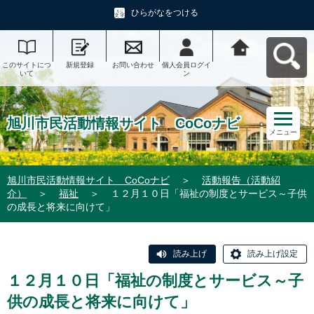
ひらがなをつける
このサイトにつ
新規登録
お問い合わせ
個人会員ログイ
旭川市民活動情
いて
ン
報サイト CoCo
ナビへ戻る
旭川市民活動情報サイト CoCoナビ
メニュー
旭川市民活動情報サイト CoCoナビ
＞
活動報告（活動紹
介）
＞
福祉
＞
１２月１０日「福祉の制度とサービス～子供
の成長と将来に向けて」
読み上げ
読み上げ設定
１２月１０日「福祉の制度とサービス～子
供の成長と将来に向けて」