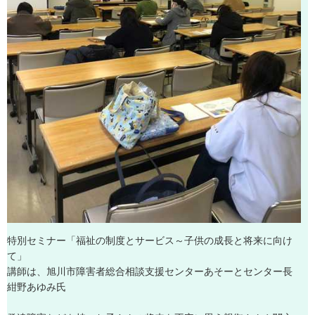
特
別
セ
ミ
ナ
ー
「
福
祉
の
制
度
と
サ
ー
ビ
ス
～
子
供
の
成
長
と
将
来
に
向
け
て
」
講
師
は
、
旭
川
市
障
害
者
総
合
相
談
支
援
セ
ン
タ
ー
あ
そ
ー
と
セ
ン
タ
ー
長
紺
野
あ
ゆ
み
氏