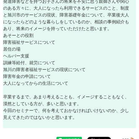
発
達
障
害
な
ど
を
持
つ
お
子
さ
ん
の
将
来
を
不
安
に
思
う
親
御
さ
ん
や
関
心
の
あ
る
方
々
に
、
大
人
に
な
っ
た
ら
利
用
で
き
る
サ
ー
ビ
ス
の
こ
と
、
制
度
と
旭
川
市
の
サ
ー
ビ
ス
の
現
状
、
障
害
基
礎
年
金
に
つ
い
て
、
卒
業
後
大
人
に
な
っ
た
ら
ど
の
よ
う
な
暮
ら
し
を
し
て
い
る
の
か
、
相
談
の
事
例
紹
介
も
あ
り
、
将
来
の
イ
メ
ー
ジ
を
持
っ
て
い
た
だ
け
た
と
思
い
ま
す
。
あ
そ
ー
と
の
役
割
障
害
福
祉
サ
ー
ビ
ス
に
つ
い
て
居
住
の
場
ヘ
ル
パ
ー
支
援
訓
練
等
給
付
、
就
労
に
つ
い
て
旭
川
の
障
害
者
福
祉
サ
ー
ビ
ス
の
現
状
に
つ
い
て
障
害
年
金
の
申
請
に
つ
い
て
大
人
に
な
っ
て
か
ら
の
生
活
に
つ
い
て
卒
業
す
る
ま
で
、
あ
ま
り
考
え
る
こ
と
も
、
イ
メ
ー
ジ
す
る
こ
と
も
な
く
、
漠
然
と
し
て
い
る
方
が
、
多
い
と
思
い
ま
す
。
今
回
の
セ
ミ
ナ
ー
で
、
何
を
考
え
て
お
か
な
け
れ
ば
い
け
な
い
の
か
、
少
し
見
え
て
き
た
の
で
は
な
い
か
と
思
い
ま
す
。