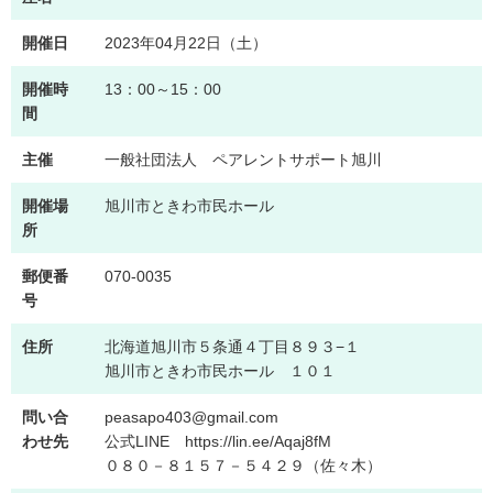
開催日
2023年04月22日（土）
開催時
13：00～15：00
間
主催
一般社団法人 ペアレントサポート旭川
開催場
旭川市ときわ市民ホール
所
郵便番
070-0035
号
住所
北海道旭川市５条通４丁目８９３−１
旭川市ときわ市民ホール １０１
問い合
peasapo403@gmail.com
わせ先
公式LINE https://lin.ee/Aqaj8fM
０８０－８１５７－５４２９（佐々木）