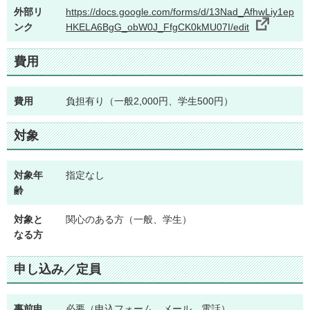
外部リ
https://docs.google.com/forms/d/13Nad_AfhwLiy1ep
ンク
HKELA6BgG_obW0J_FfgCK0kMU07I/edit
費用
費用
負担有り（一般2,000円、学生500円）
対象
対象年
指定なし
齢
対象と
関心のある方（一般、学生）
なる方
申し込み／定員
事前申
必要（申込フォーム、メール、電話）