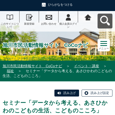
ひらがなをつける
このサイトにつ
新規登録
お問い合わせ
個人会員ログイ
旭川市民活動情
いて
ン
報サイト CoCo
ナビへ戻る
旭川市民活動情報サイト CoCoナビ
メニュー
旭川市民活動情報サイト CoCoナビ
＞
イベント・講座
＞
福祉
＞
セミナー「データから考える、あさひかわのこどもの
生活、こどものこころ」
読み上げ
読み上げ設定
セミナー「データから考える、あさひか
わのこどもの生活、こどものこころ」