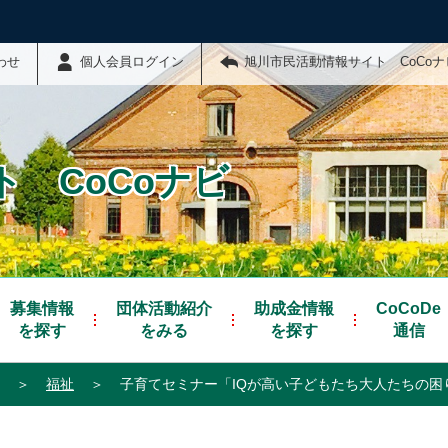
わせ
個人会員ログイン
旭川市民活動情報サイト CoCo
 CoCoナビ
募集情報
団体活動紹介
助成金情報
CoCoDe
を探す
をみる
を探す
通信
＞
福祉
＞
子育てセミナー「IQが高い子どもたち大人たちの困