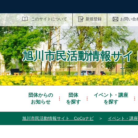
サイト内検索
このサイトについて
新規登録
お問い合
旭川市民活動情報サイト
団体からの
団体
イベント・講座
お知らせ
を探す
を探す
旭川市民活動情報サイト CoCoナビ
＞
イベント・講座