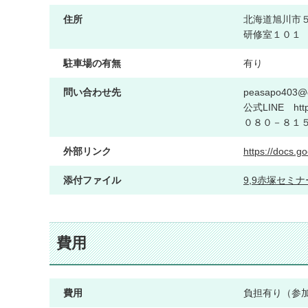
住所
北海道旭川市５
研修室１０１
駐車場の有無
有り
問い合わせ先
peasapo403@
公式LINE http
０８０－８１
外部リンク
https://docs
添付ファイル
9,9赤塚セミナー
費用
費用
負担有り（参