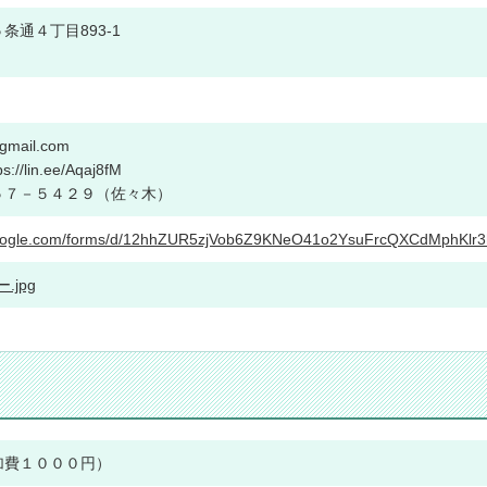
条通４丁目893-1
gmail.com
s://lin.ee/Aqaj8fM
５７－５４２９（佐々木）
.google.com/forms/d/12hhZUR5zjVob6Z9KNeO41o2YsuFrcQXCdMphKlr3h
.jpg
加費１０００円）