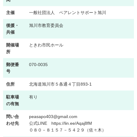
主催
一般社団法人 ペアレントサポート旭川
後援・
旭川市教育委員会
共催
開催場
ときわ市民ホール
所
郵便番
070-0035
号
住所
北海道旭川市５条通４丁目893-1
駐車場
有り
の有無
問い合
peasapo403@gmail.com
わせ先
公式LINE https://lin.ee/Aqaj8fM
０８０－８１５７－５４２９（佐々木）