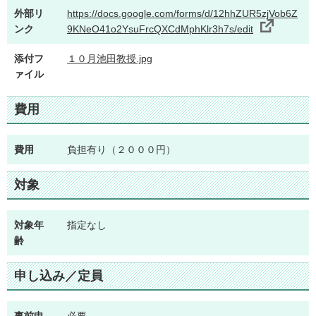
外部リ
https://docs.google.com/forms/d/12hhZUR5zjVob6Z
ンク
9KNeO41o2YsuFrcQXCdMphKlr3h7s/edit
添付フ
１０月池田教授.jpg
ァイル
費用
費用
負担有り（２０００円）
対象
対象年
指定なし
齢
申し込み／定員
事前申
必要