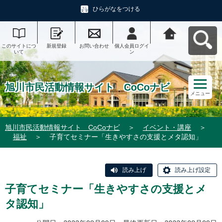
ひらがなをつける
このサイトにつ
新規登録
お問い合わせ
個人会員ログイ
旭川市民活動情
いて
ン
報サイト CoCo
ナビへ戻る
旭川市民活動情報サイト CoCoナビ
メニュー
旭川市民活動情報サイト CoCoナビ
＞
イベント・講座
＞
福祉
＞
子育てセミナー「生きやすさの支援とメタ認知」
読み上げ
読み上げ設定
子育てセミナー「生きやすさの支援とメ
タ認知」