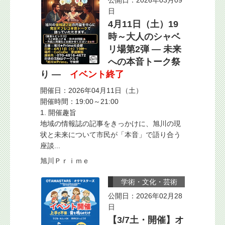
公開日：2026年03月09
日
4月11日（土）19
時～大人のシャベ
リ場第2弾 ― 未来
への本音トーク祭
り ―
イベント終了
開催日：2026年04月11日（土）
開催時間：19:00～21:00
1. 開催趣旨
地域の情報誌の記事をきっかけに、旭川の現
状と未来について市民が「本音」で語り合う
座談...
旭川Ｐｒｉｍｅ
学術・文化・芸術
公開日：2026年02月28
日
【3/7土・開催】オ