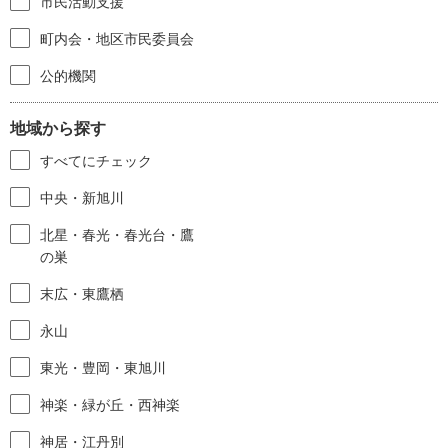
市民活動支援
町内会・地区市民委員会
公的機関
地域から探す
すべてにチェック
中央・新旭川
北星・春光・春光台・鷹
の巣
末広・東鷹栖
永山
東光・豊岡・東旭川
神楽・緑が丘・西神楽
神居・江丹別