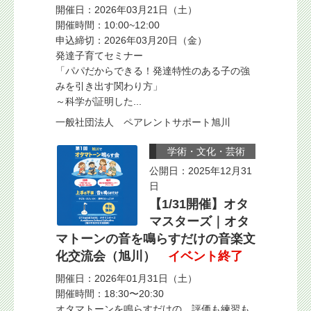
開催日：2026年03月21日（土）
開催時間：10:00~12:00
申込締切：2026年03月20日（金）
発達子育てセミナー
「パパだからできる！発達特性のある子の強
みを引き出す関わり方」
～科学が証明した...
一般社団法人 ペアレントサポート旭川
学術・文化・芸術
公開日：2025年12月31
日
【1/31開催】オタ
マスターズ｜オタ
マトーンの音を鳴らすだけの音楽文
化交流会（旭川）
イベント終了
開催日：2026年01月31日（土）
開催時間：18:30〜20:30
オタマトーンを鳴らすだけの、評価も練習も