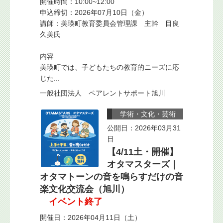
開催時間：10:00~12:00
申込締切：2026年07月10日（金）
講師：美瑛町教育委員会管理課 主幹 目良
久美氏
内容
美瑛町では、子どもたちの教育的ニーズに応
じた...
一般社団法人 ペアレントサポート旭川
学術・文化・芸術
公開日：2026年03月31
日
【4/11土・開催】
オタマスターズ｜
オタマトーンの音を鳴らすだけの音
楽文化交流会（旭川）
イベント終了
開催日：2026年04月11日（土）