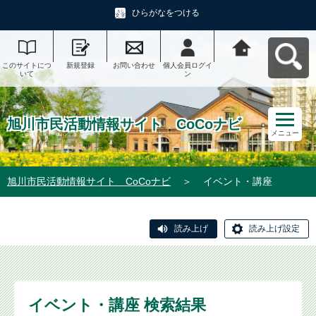
ひらがなをつける
このサイトにつ
新規登録
お問い合わせ
個人会員ログイ
旭川市民活動情
いて
ン
報サイト CoCo
ナビへ戻る
旭川市民活動情報サイト CoCoナビ
メニュー
旭川市民活動情報サイト CoCoナビ
＞
イベント・講座
読み上げ
読み上げ設定
イベント・講座 検索結果