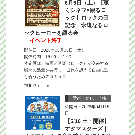
6月6日（土）【聴
くシネマ×観るロ
ック】ロックの日
記念 永遠なるロ
ックヒーローを語る会
イベント終了
開催日：2026年06月06日（土）
開催時間：19:00～21:00
本企画は、映画と音楽（ロック）が交差する
瞬間の熱量を共有し、世代を超えて自由に語
り合うためのコミュニ...
旭川Ｐｒｉｍｅ
学術・文化・芸術
公開日：2026年04月15
日
【5/16 土・開催】
オタマスターズ｜