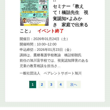
日
セミナー「教え
て！橋詰先生 視
覚認知×よみか
き 家庭で出来る
こと」
イベント終了
開催日：2026年01月24日（土）
開催時間：10:00~12:00
申込締切：2026年01月23日（金）
講師は、鷹栖養護学校教諭 橋詰郁朗氏
前任の旭川盲学校では、視覚認知障害のある
児童の教育相談を担当さ...
一般社団法人 ペアレントサポート旭川
1
2
3
4
次へ