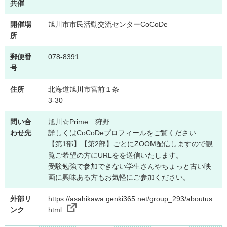
共催
開催場
旭川市市民活動交流センターCoCoDe
所
郵便番
078-8391
号
住所
北海道旭川市宮前１条
3-30
問い合
旭川☆Prime 狩野
わせ先
詳しくはCoCoDeプロフィールをご覧ください
【第1部】【第2部】ごとにZOOM配信しますので観
覧ご希望の方にURLをを送信いたします。
受験勉強で参加できない学生さんやちょっと古い映
画に興味ある方もお気軽にご参加ください。
外部リ
https://asahikawa.genki365.net/group_293/aboutus.
ンク
html