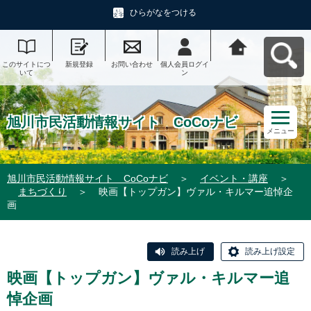
ひらがなをつける
このサイトにつ
新規登録
お問い合わせ
個人会員ログイ
旭川市民活動情
いて
ン
報サイト CoCo
ナビへ戻る
旭川市民活動情報サイト CoCoナビ
メニュー
旭川市民活動情報サイト CoCoナビ
＞
イベント・講座
＞
まちづくり
＞
映画【トップガン】ヴァル・キルマー追悼企
画
読み上げ
読み上げ設定
映画【トップガン】ヴァル・キルマー追
悼企画