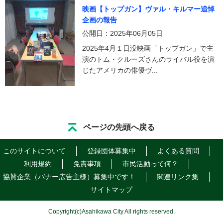
映画【トップガン】ヴァル・キルマー追悼
企画の報告
公開日：2025年06月05日
2025年4月１日没映画「トップガン」で主
演のトム・クルーズさんのライバル役を演
じたアメリカの俳優ヴ...
ページの先頭へ戻る
このサイトについて
登録団体募集中
よくある質問
利用規約
免責事項
市民活動って何？
協賛企業（バナー広告主様）募集中です！
関連リンク集
サイトマップ
Copyright
(c)
Asahikawa City All rights reserved.