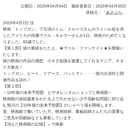
公開日：2025年04月04日 最終更新日：2025年04月05日
登録元：「
あさぷら
」
2025年4月2日 没
映画「トップガン」で主演のトム・クルーズさんのライバル役を演
じたアメリカの俳優ヴァル・キルマーさんが1日、肺炎のため亡くな
りました。65歳でした。
【第１部】彼の業績をたたえ、★ヴァル・ファンナイト★を開催い
たします。
彼の映画の作品の感想、小ネタ知識を披露してくれるマニア、オタ
ク大集合！
トップガン、ヒート、ドアーズ、バットマン・・・彼の出演作と関
連作品を語れ！
【第２部】
～10年後の未来予想図 ビデオレンタルショップと映画館～
映画館の栄枯盛衰をかたる上で欠かせない少子高齢化問題に切り込
む旭川の【10年後の未来予想図】のシャベリ場を開催します。
昔、映画館で働いていた方、映画技師、看板絵師さんたちの貴重な
ご意見や回顧録なども募集しています。
【消えた映画館の記憶】←で検索