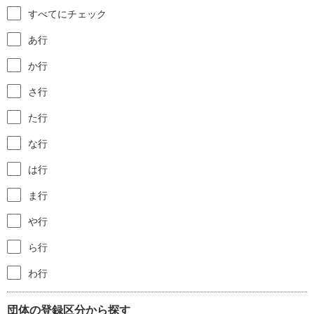
すべてにチェック
あ行
か行
さ行
た行
な行
は行
ま行
や行
ら行
わ行
団体の登録区分から探す