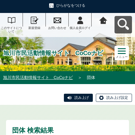
ひらがなをつける
このサイトにつ
新規登録
お問い合わせ
個人会員ログイ
旭川市民活動情
いて
ン
報サイト CoCo
ナビへ戻る
旭川市民活動情報サイト CoCoナビ
メニュー
旭川市民活動情報サイト CoCoナビ
＞
団体
読み上げ
読み上げ設定
団体 検索結果