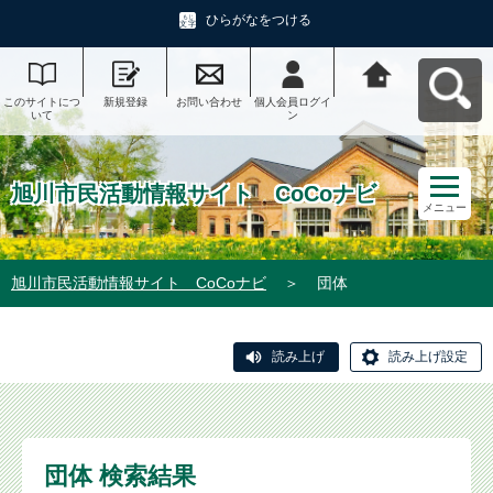
ひらがなをつける
このサイトにつ
新規登録
お問い合わせ
個人会員ログイ
旭川市民活動情
いて
ン
報サイト CoCo
ナビへ戻る
旭川市民活動情報サイト CoCoナビ
メニュー
旭川市民活動情報サイト CoCoナビ
＞
団体
読み上げ
読み上げ設定
団体 検索結果