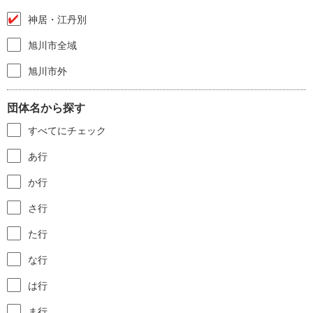
神居・江丹別
旭川市全域
旭川市外
団体名から探す
すべてにチェック
あ行
か行
さ行
た行
な行
は行
ま行