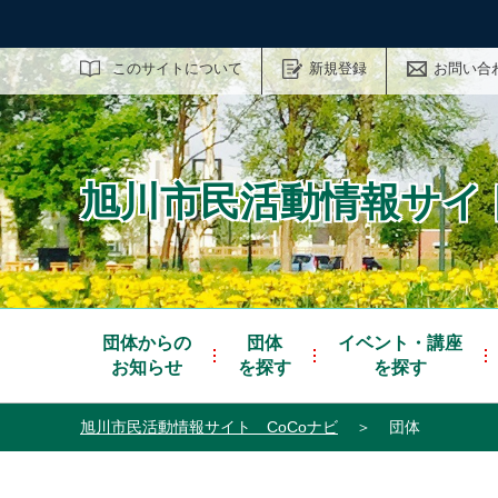
サイト内検索
このサイトについて
新規登録
お問い合
旭川市民活動情報サイト
団体からの
団体
イベント・講座
お知らせ
を探す
を探す
旭川市民活動情報サイト CoCoナビ
＞
団体