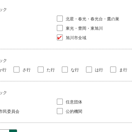
ック
北星・春光・春光台・鷹の巣
東光・豊岡・東旭川
旭川市全域
ック
か行
さ行
た行
な行
は行
ま行
ック
任意団体
市民委員会
公的機関