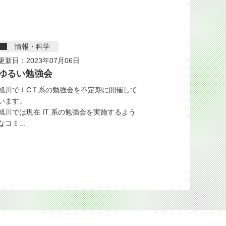
情報・科学
更新日：2023年07月06日
ゆるい勉強会
旭川でＩCＴ系の勉強会を不定期に開催して
います。
旭川では現在 IT 系の勉強会を実施するよう
なコミ...