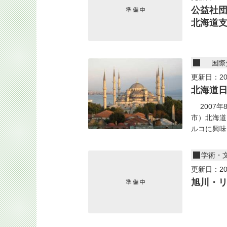
公益社
北海道
国際
更新日：20
北海道
2007年
市）北海道
ルコに興味.
学術・
更新日：20
旭川・