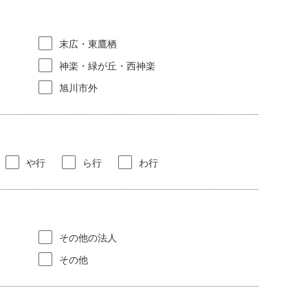
末広・東鷹栖
神楽・緑が丘・西神楽
旭川市外
や行
ら行
わ行
その他の法人
その他