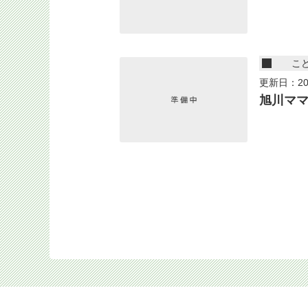
こ
更新日：20
旭川マ