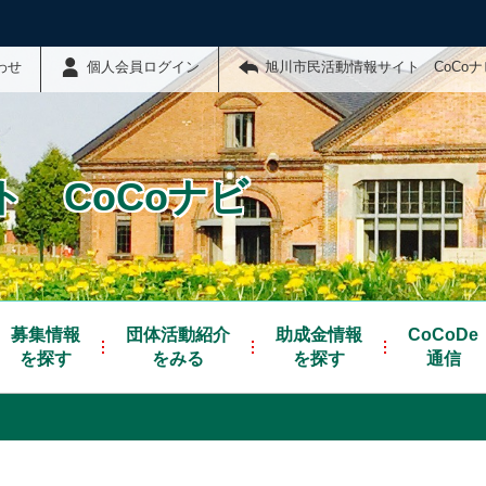
わせ
個人会員ログイン
旭川市民活動情報サイト CoCo
 CoCoナビ
募集情報
団体活動紹介
助成金情報
CoCoDe
を探す
をみる
を探す
通信