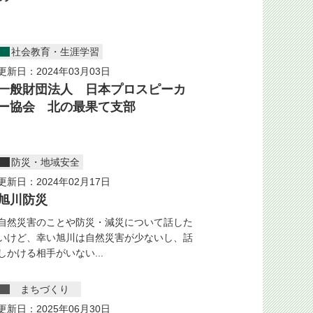
社会教育・生涯学習
更新日：2024年03月03日
一般財団法人 日本プロスピーカ
ー協会 北の最果て支部
防災・地域安全
更新日：2024年02月17日
旭川防災
自然災害のことや防災・減災について話した
いけど、幸い旭川は自然災害が少ないし、話
しかける相手がいない...
まちづくり
更新日：2025年06月30日