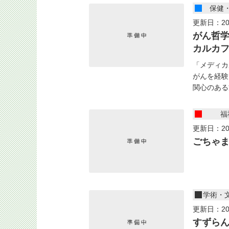
保健
更新日：20
がん哲
カルカ
「メディカ
がんを経験
関心のある
福
更新日：20
ごちゃ
学術・
更新日：20
すずら