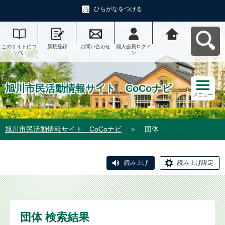
ひらがなをつける
このサイトにつ
新規登録
お問い合わせ
個人会員ログイ
旭川市民活動情
いて
ン
報サイト CoCo
ナビへ戻る
旭川市民活動情報サイト CoCoナビ
メニュー
旭川市民活動情報サイト CoCoナビ
＞
団体
読み上げ
読み上げ設定
団体 検索結果