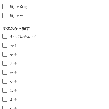
旭川市全域
旭川市外
団体名から探す
すべてにチェック
あ行
か行
さ行
た行
な行
は行
ま行
や行