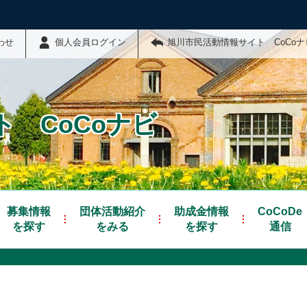
わせ
個人会員ログイン
旭川市民活動情報サイト CoCo
 CoCoナビ
募集情報
団体活動紹介
助成金情報
CoCoDe
を探す
をみる
を探す
通信