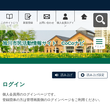
このサイトにつ
新規登録
お問い合わせ
個人会員ログイ
旭川市民活動情
いて
ン
報サイト CoCo
ナビへ戻る
旭川市民活動情報サイト CoCoナビ
メニュー
読み上げ
読み上げ設定
ログイン
個人会員用のログインページです。
登録団体の方は管理画面側のログインページをご利用ください。