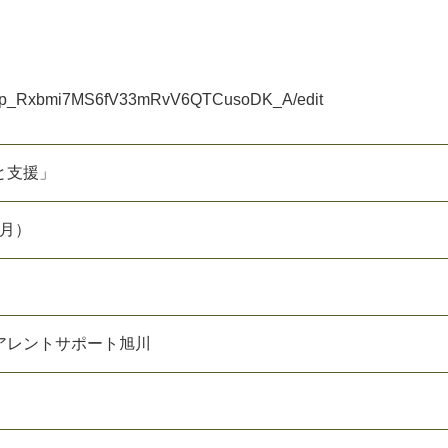
VdSp_Rxbmi7MS6fV33mRvV6QTCusoDK_A/edit
と支援」
（月）
アレントサポート旭川