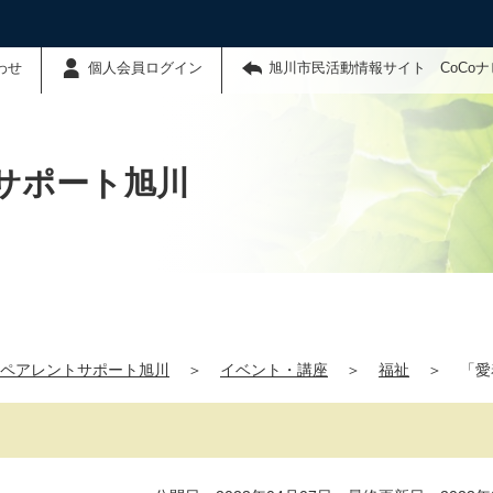
わせ
個人会員ログイン
旭川市民活動情報サイト CoCo
サポート旭川
ペアレントサポート旭川
＞
イベント・講座
＞
福祉
＞
「愛