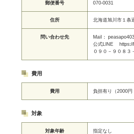
郵便番号
070-0031
住所
北海道旭川市１条
問い合わせ先
Mail： peasapo40
公式LINE https:/
０９０－９０８３
費用
費用
負担有り（2000円
対象
対象年齢
指定なし