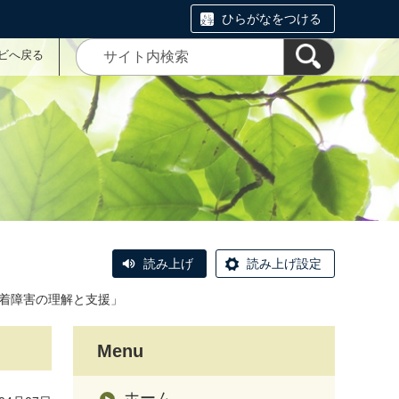
ひらがなをつける
ナビへ戻る
読み上げ
読み上げ設定
着障害の理解と支援」
Menu
ホーム