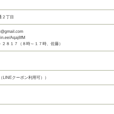
通２丁目
3@gmail.com
/lin.ee/Aqaj8fM
－２８１７（８時～１７時、佐藤）
（LINEクーポン利用可））