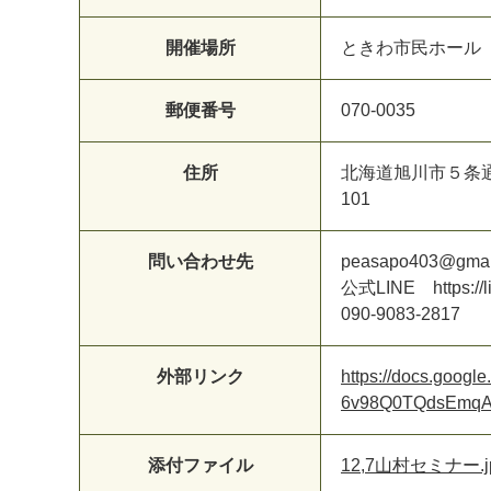
開催場所
ときわ市民ホール
郵便番号
070-0035
住所
北海道旭川市５条通
101
問い合わせ先
peasapo403@gmai
公式LINE https://
090-9083-2817
外部リンク
https://docs.goo
6v98Q0TQdsEmqA/
添付ファイル
12,7山村セミナー.j