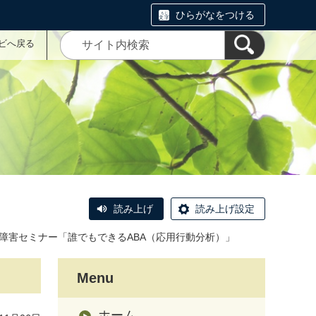
ひらがなをつける
ナビへ戻る
読み上げ
読み上げ設定
障害セミナー「誰でもできるABA（応用行動分析）」
Menu
ホーム