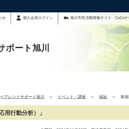
わせ
個人会員ログイン
旭川市民活動情報サイト CoCo
サポート旭川
ペアレントサポート旭川
＞
イベント・講座
＞
福祉
＞
発達
（応用行動分析）」