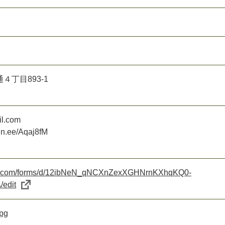
４丁目893-1
l.com
lin.ee/Aqaj8fM
gle.com/forms/d/12ibNeN_qNCXnZexXGHNrnKXhqKQ0-
edit
pg