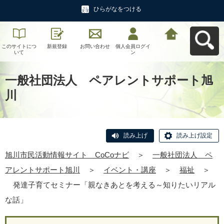
ひらがなをつける
このサイトにつ
新規登録
お問い合わせ
個人会員ログイ
旭川市民活動情
いて
ン
報サイト CoCo
ナビへ戻る
一般社団法人 ペアレントサポート旭
川
読み上げ
読み上げ設定
旭川市民活動情報サイト CoCoナビ
＞
一般社団法人 ペ
アレントサポート旭川
＞
イベント・講座
＞
福祉
＞
発達子育てセミナー「親なきあとを考える～知りたいリアル
な話」