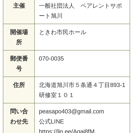
主催
一般社団法人 ペアレントサポ
ート旭川
開催場
ときわ市民ホール
所
郵便番
070-0035
号
住所
北海道旭川市５条通４丁目893-1
研修室１０１
問い合
peasapo403@gmail.com
わせ先
公式LINE
https://lin.ee/Aqaj8fM