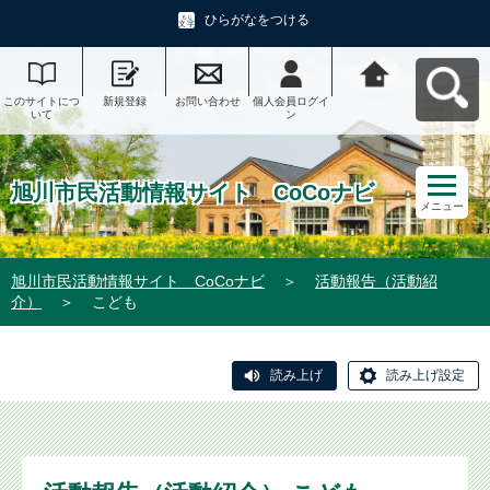
ひらがなをつける
このサイトにつ
新規登録
お問い合わせ
個人会員ログイ
旭川市民活動情
いて
ン
報サイト CoCo
ナビへ戻る
旭川市民活動情報サイト CoCoナビ
メニュー
旭川市民活動情報サイト CoCoナビ
＞
活動報告（活動紹
介）
＞
こども
読み上げ
読み上げ設定