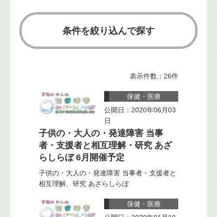
条件を絞り込んで探す
表示件数：26件
保健・医療
公開日：2020年06月03
日
子供の・大人の・発達障害 当事
者・支援者と相互理解・研究 あざ
らしらぼ 6月開催予定
子供の・大人の・発達障害 当事者・支援者と
相互理解、研究 あざらしらぼ
保健・医療