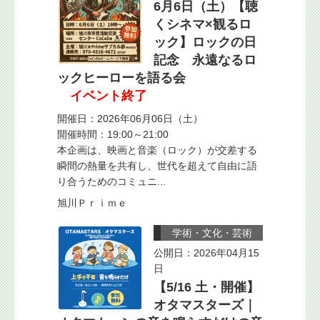
6月6日（土）【聴
くシネマ×観るロ
ック】ロックの日
記念 永遠なるロ
ックヒーローを語る会
イベント終了
開催日：2026年06月06日（土）
開催時間：19:00～21:00
本企画は、映画と音楽（ロック）が交差する
瞬間の熱量を共有し、世代を超えて自由に語
り合うためのコミュニ...
旭川Ｐｒｉｍｅ
学術・文化・芸術
公開日：2026年04月15
日
【5/16 土・開催】
オタマスターズ｜