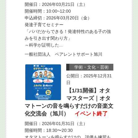
開催日：2026年03月21日（土）
開催時間：10:00~12:00
申込締切：2026年03月20日（金）
発達子育てセミナー
「パパだからできる！発達特性のある子の強
みを引き出す関わり方」
～科学が証明した...
一般社団法人 ペアレントサポート旭川
学術・文化・芸術
公開日：2025年12月31
日
【1/31開催】オタ
マスターズ｜オタ
マトーンの音を鳴らすだけの音楽文
化交流会（旭川）
イベント終了
開催日：2026年01月31日（土）
開催時間：18:30〜20:30
オタマトーンを鳴らすだけの、評価も練習も