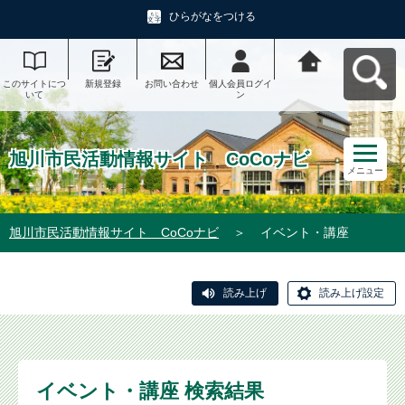
ひらがなをつける
このサイトにつ
新規登録
お問い合わせ
個人会員ログイ
旭川市民活動情
いて
ン
報サイト CoCo
ナビへ戻る
旭川市民活動情報サイト CoCoナビ
メニュー
旭川市民活動情報サイト CoCoナビ
＞
イベント・講座
読み上げ
読み上げ設定
イベント・講座 検索結果