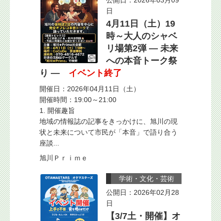
公開日：2026年03月09
日
4月11日（土）19
時～大人のシャベ
リ場第2弾 ― 未来
への本音トーク祭
り ―
イベント終了
開催日：2026年04月11日（土）
開催時間：19:00～21:00
1. 開催趣旨
地域の情報誌の記事をきっかけに、旭川の現
状と未来について市民が「本音」で語り合う
座談...
旭川Ｐｒｉｍｅ
学術・文化・芸術
公開日：2026年02月28
日
【3/7土・開催】オ