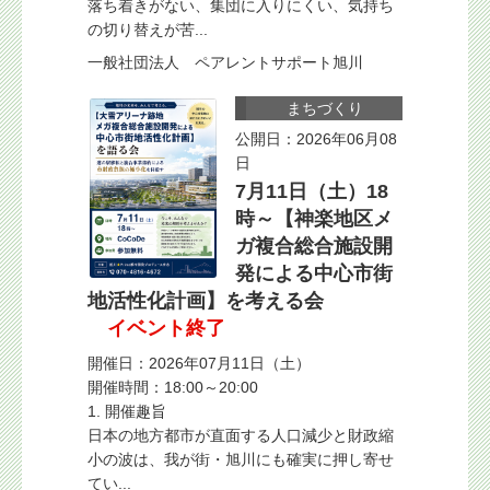
落ち着きがない、集団に入りにくい、気持ち
の切り替えが苦...
一般社団法人 ペアレントサポート旭川
まちづくり
公開日：2026年06月08
日
7月11日（土）18
時～【神楽地区メ
ガ複合総合施設開
発による中心市街
地活性化計画】を考える会
イベント終了
開催日：2026年07月11日（土）
開催時間：18:00～20:00
1. 開催趣旨
日本の地方都市が直面する人口減少と財政縮
小の波は、我が街・旭川にも確実に押し寄せ
てい...