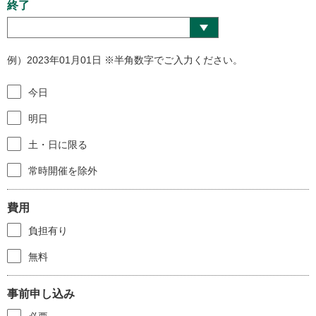
終了
例）2023年01月01日 ※半角数字でご入力ください。
今日
明日
土・日に限る
常時開催を除外
費用
負担有り
無料
事前申し込み