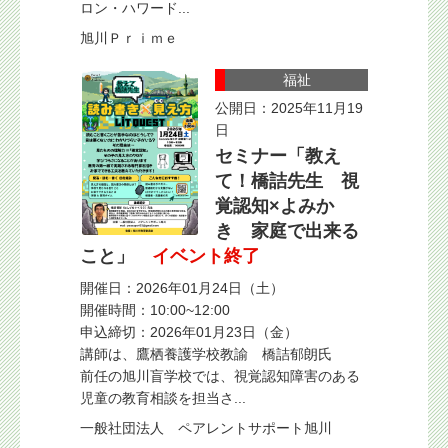
ロン・ハワード...
旭川Ｐｒｉｍｅ
福祉
公開日：2025年11月19
日
セミナー「教え
て！橋詰先生 視
覚認知×よみか
き 家庭で出来る
こと」
イベント終了
開催日：2026年01月24日（土）
開催時間：10:00~12:00
申込締切：2026年01月23日（金）
講師は、鷹栖養護学校教諭 橋詰郁朗氏
前任の旭川盲学校では、視覚認知障害のある
児童の教育相談を担当さ...
一般社団法人 ペアレントサポート旭川