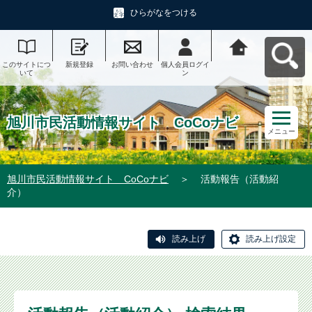
ひらがなをつける
このサイトにつ
新規登録
お問い合わせ
個人会員ログイ
旭川市民活動情
いて
ン
報サイト CoCo
ナビへ戻る
旭川市民活動情報サイト CoCoナビ
メニュー
旭川市民活動情報サイト CoCoナビ
＞
活動報告（活動紹
介）
読み上げ
読み上げ設定