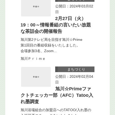
公開日：2024年03月02
日
2月27日（火）
19：00～情報番組の言いたい放題
な茶話会の開催報告
旭川第2テレビ局を目指す旭川☆Prime
第1回目の番組収録をいたしました。
会場参加3名、Zoom...
旭川Ｐｒｉｍｅ
まちづくり
公開日：2024年02月04
日
旭川☆Primeファ
クトチェッカー部（AFC）Tatoo入
れ墨調査
旭川浴場組合の加盟店へのTATOO/入れ墨の