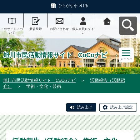
ひらがなをつける
このサイトにつ
新規登録
お問い合わせ
個人会員ログイ
旭川市民活動情
いて
ン
報サイト CoCo
ナビへ戻る
旭川市民活動情報サイト CoCoナビ
メニュー
旭川市民活動情報サイト CoCoナビ
＞
活動報告（活動紹
介）
＞
学術・文化・芸術
読み上げ
読み上げ設定