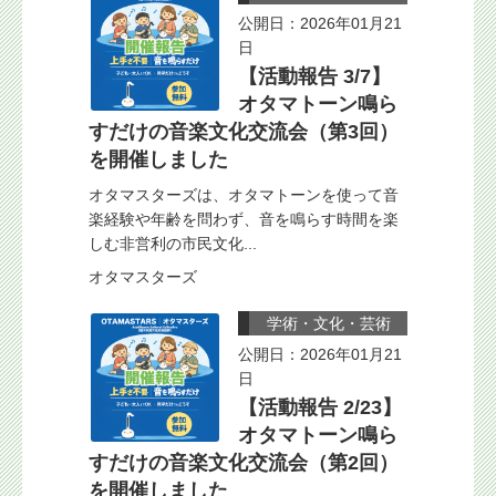
公開日：2026年01月21
日
【活動報告 3/7】
オタマトーン鳴ら
すだけの音楽文化交流会（第3回）
を開催しました
オタマスターズは、オタマトーンを使って音
楽経験や年齢を問わず、音を鳴らす時間を楽
しむ非営利の市民文化...
オタマスターズ
学術・文化・芸術
公開日：2026年01月21
日
【活動報告 2/23】
オタマトーン鳴ら
すだけの音楽文化交流会（第2回）
を開催しました