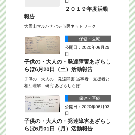
日
２０１９年度活動
報告
大雪山マルハナバチ市民ネットワーク
保健・医療
公開日：2020年06月29
日
子供の・大人の・発達障害あざらし
らぼ6月20日（土）活動報告
子供の・大人の・発達障害 当事者・支援者と
相互理解、研究 あざらしらぼ
保健・医療
公開日：2020年06月03
日
子供の・大人の・発達障害あざらし
らぼ6月01日（月）活動報告