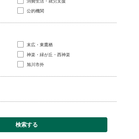
消費生活・就労支援
公的機関
末広・東鷹栖
神楽・緑が丘・西神楽
旭川市外
検索する