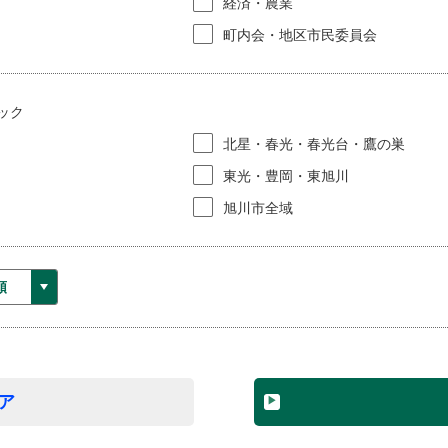
経済・農業
町内会・地区市民委員会
ック
北星・春光・春光台・鷹の巣
東光・豊岡・東旭川
旭川市全域
ア