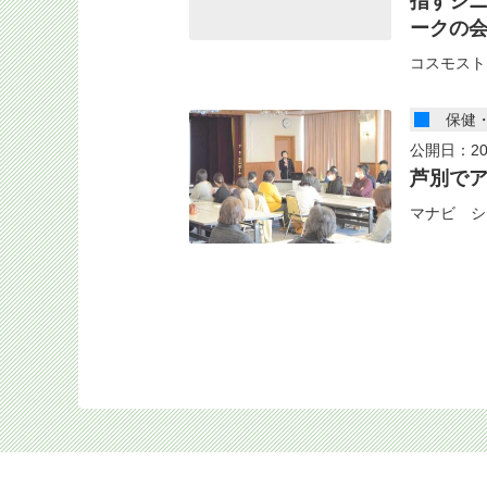
指すシ
ークの
コスモスト
保健
公開日：20
芦別で
マナビ シ