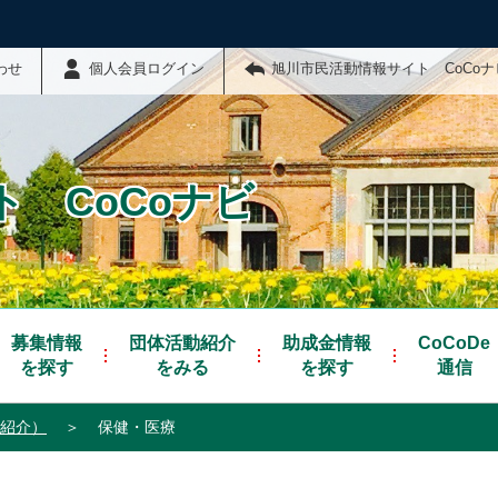
わせ
個人会員ログイン
旭川市民活動情報サイト CoCo
 CoCoナビ
募集情報
団体活動紹介
助成金情報
CoCoDe
を探す
をみる
を探す
通信
紹介）
＞
保健・医療