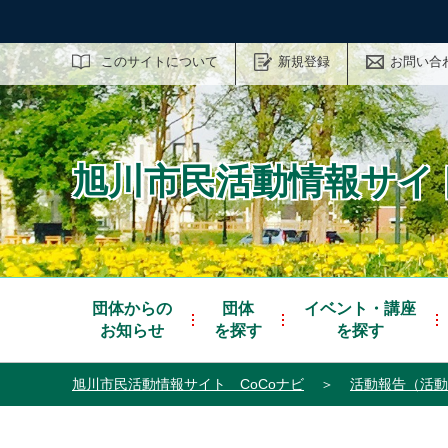
サイト内検索
このサイトについて
新規登録
お問い合
旭川市民活動情報サイト
団体からの
団体
イベント・講座
お知らせ
を探す
を探す
旭川市民活動情報サイト CoCoナビ
＞
活動報告（活動