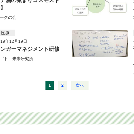
ニア層の集まりコスモスト
会】
ークの会
・医療
19年12月19日
アンガーマネジメント研修
ゴト 未来研究所
1
2
次へ