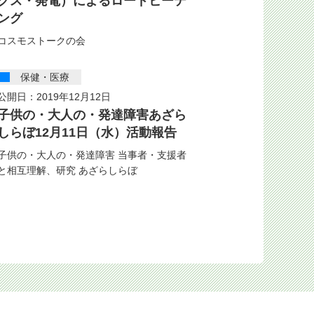
クス・発電）によるロードヒーテ
ング
コスモストークの会
保健・医療
公開日：2019年12月12日
子供の・大人の・発達障害あざら
しらぼ12月11日（水）活動報告
子供の・大人の・発達障害 当事者・支援者
と相互理解、研究 あざらしらぼ