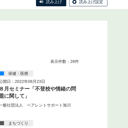
読み上げ
読み上げ設定
表示件数：28件
保健・医療
公開日：2022年08月23日
８月セミナー「不登校や情緒の問
題に関して」
一般社団法人 ペアレントサポート旭川
まちづくり