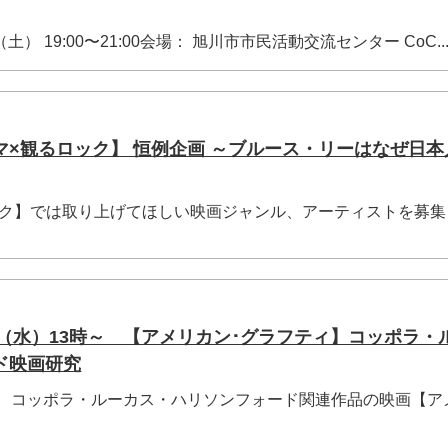
（土） 19:00〜21:00会場： 旭川市市民活動交流センター CoC..
マ×観るロック】 恒例企画 ～ブルース・リーはなぜ日本
ック】では取り上げてほしい映画ジャンル、アーティストを募集
日（水）13時～ 【アメリカン･グラフティ】コッポラ・
ド映画研究
時～ コッポラ・ルーカス・ハリソンフォード関連作品の映画【ア