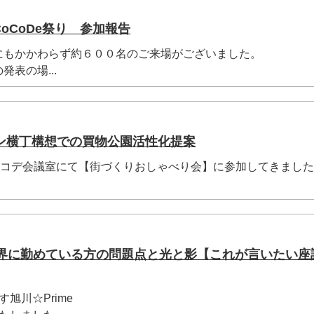
CoCoDe祭り 参加報告
にもかかわらず約６００名のご来場がございました。
表の場...
ン横丁構想での買物公園活性化提案
ココデ会議室にて【街づくりおしゃべり会】に参加してきまし
業界に勤めている方の問題点と光と影【これが言いたい座
旭川☆Prime