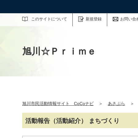
サイト内検索
このサイトについて
新規登録
お問い合
旭川☆Ｐｒｉｍｅ
旭川市民活動情報サイト CoCoナビ
＞
あさぷら
＞
活動報告（活動紹介） まちづくり