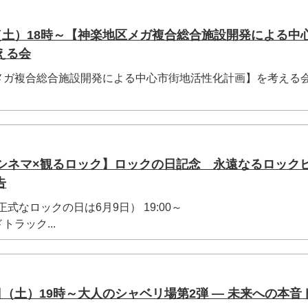
（土）18時～【神楽地区メガ複合総合施設開発による中
える会
メガ複合総合施設開発による中心市街地活性化計画】を考える
くシネマ×観るロック】ロックの日記念 永遠なるロック
告
正式なロックの日は6月9日） 19:00～
ラック...
日（土）19時～大人のシャベリ場第2弾 ― 未来への本音