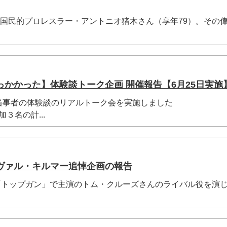
、国民的プロレスラー・アントニオ猪木さん（享年79）。その
かかった】体験談トーク企画 開催報告【6月25日実施
当事者の体験談のリアルトーク会を実施しました
３名の計...
ヴァル・キルマー追悼企画の報告
画「トップガン」で主演のトム・クルーズさんのライバル役を演